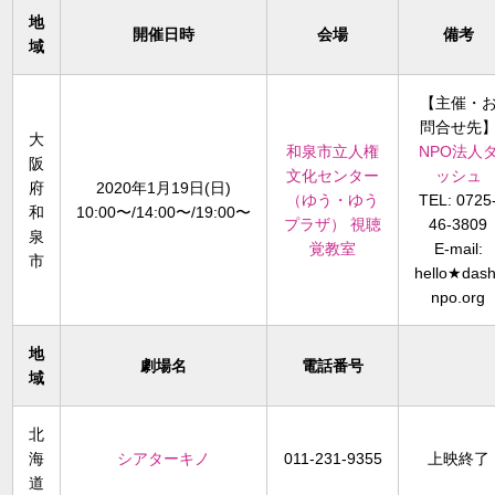
地
開催日時
会場
備考
域
【主催・
問合せ先
大
和泉市立人権
NPO法人
阪
文化センター
ッシュ
府
2020年1月19日(日)
（ゆう・ゆう
TEL: 0725
和
10:00〜/14:00〜/19:00〜
プラザ） 視聴
46-3809
泉
覚教室
E-mail:
市
hello★dash
npo.org
地
劇場名
電話番号
域
北
海
シアターキノ
011-231-9355
上映終了
道