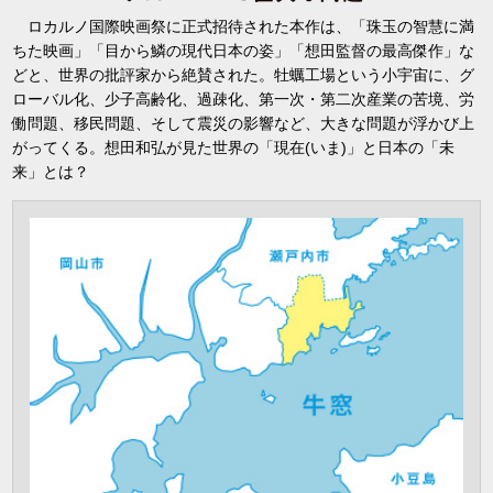
ロカルノ国際映画祭に正式招待された本作は、「珠玉の智慧に満
ちた映画」「目から鱗の現代日本の姿」「想田監督の最高傑作」な
どと、世界の批評家から絶賛された。牡蠣工場という小宇宙に、グ
ローバル化、少子高齢化、過疎化、第一次・第二次産業の苦境、労
働問題、移民問題、そして震災の影響など、大きな問題が浮かび上
がってくる。想田和弘が見た世界の「現在(いま)」と日本の「未
来」とは？