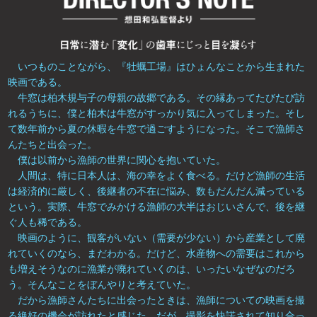
いつものことながら、『牡蠣工場』はひょんなことから生まれた
映画である。
牛窓は柏木規与子の母親の故郷である。その縁あってたびたび訪
れるうちに、僕と柏木は牛窓がすっかり気に入ってしまった。そし
て数年前から夏の休暇を牛窓で過ごすようになった。そこで漁師さ
んたちと出会った。
僕は以前から漁師の世界に関心を抱いていた。
人間は、特に日本人は、海の幸をよく食べる。だけど漁師の生活
は経済的に厳しく、後継者の不在に悩み、数もだんだん減っている
という。実際、牛窓でみかける漁師の大半はおじいさんで、後を継
ぐ人も稀である。
映画のように、観客がいない（需要が少ない）から産業として廃
れていくのなら、まだわかる。だけど、水産物への需要はこれから
も増えそうなのに漁業が廃れていくのは、いったいなぜなのだろ
う。そんなことをぼんやりと考えていた。
だから漁師さんたちに出会ったときは、漁師についての映画を撮
る絶好の機会が訪れたと感じた。だが、撮影を快諾されて知り合っ