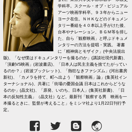
学科卒。スクール・オブ・ビジュアル
アーツ映画学科卒。９３年からニュー
ヨーク在住。ＮＨＫなどのドキュメン
タリー番組を４０本以上手がけた後、
台本やナレーション、ＢＧＭ等を排し
た、自ら「観察映画」と呼ぶドキュメ
ンタリーの方法を提唱・実践。 著書
に「精神病とモザイク」(中央法規出
版)、「なぜ僕はドキュメンタリーを撮るのか」(講談社現代新書)、
「演劇VS映画」(岩波書店)、「日本人は民主主義を捨てたがってい
るのか？」(岩波ブックレット)、「熱狂なきファシズム」(河出書房
新社)、「カメラを持て、町へ出よう 「観察映画」論」(集英社イン
ターナショナル)、共著に「街場の憂国会議 日本はこれからどうな
るのか」(晶文社)、「原発、いのち、日本人」(集英社新書)、「日
本の反知性主義」（晶文社）など。最新刊「観察する男 映画を一
本撮るときに、監督が考えること」をミシマ社より1月22日刊行予
定。