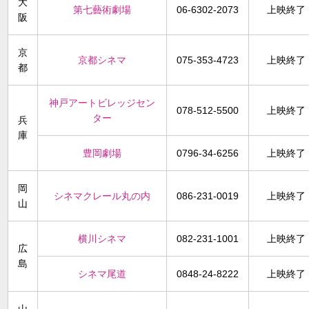
大
第七藝術劇場
06-6302-2073
上映終了
阪
京
京都シネマ
075-353-4723
上映終了
都
神戸アートビレッジセン
078-512-5500
上映終了
ター
兵
庫
豊岡劇場
0796-34-6256
上映終了
岡
シネマクレール丸の内
086-231-0019
上映終了
山
横川シネマ
082-231-1001
上映終了
広
島
シネマ尾道
0848-24-8222
上映終了