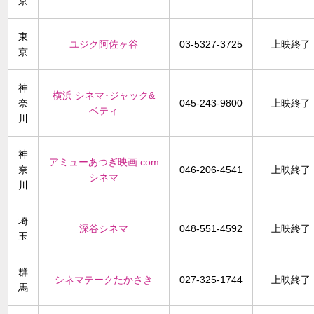
京
東
ユジク阿佐ヶ谷
03-5327-3725
上映終了
京
神
横浜 シネマ･ジャック&
奈
045-243-9800
上映終了
ベティ
川
神
アミューあつぎ映画.com
奈
046-206-4541
上映終了
シネマ
川
埼
深谷シネマ
048-551-4592
上映終了
玉
群
シネマテークたかさき
027-325-1744
上映終了
馬