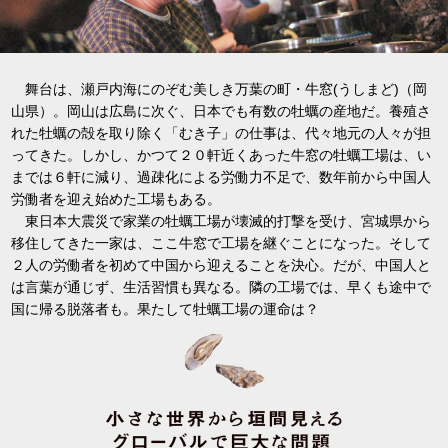
舞台は、瀬戸内海にのぞむ美しき万葉の町・牛窓(うしまど)（岡
山県）。岡山は広島に次ぐ、日本でも有数の牡蠣の産地だ。養殖さ
れた牡蠣の殻を取り除く「むき子」の仕事は、代々地元の人々が担
ってきた。しかし、かつて２０軒近くあった牛窓の牡蠣工場は、い
までは６軒に減り、過疎化による労働力不足で、数年前から中国人
労働者を迎え始めた工場もある。
東日本大震災で家業の牡蠣工場が壊滅的打撃を受け、宮城県から
移住してきた一家は、ここ牛窓で工場を継ぐことになった。そして
２人の労働者を初めて中国から迎えることを決心。だが、中国人と
は言葉が通じず、生活習慣も異なる。隣の工場では、早くも途中で
国に帰る脱落者も。果たして牡蠣工場の運命は？