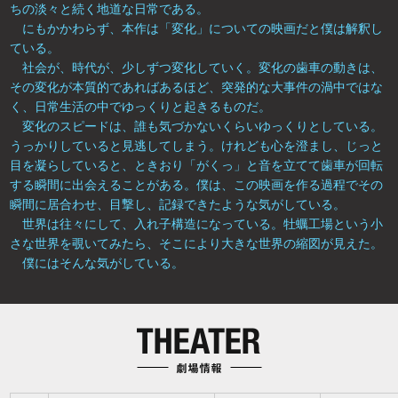
ちの淡々と続く地道な日常である。
にもかかわらず、本作は「変化」についての映画だと僕は解釈し
ている。
社会が、時代が、少しずつ変化していく。変化の歯車の動きは、
その変化が本質的であればあるほど、突発的な大事件の渦中ではな
く、日常生活の中でゆっくりと起きるものだ。
変化のスピードは、誰も気づかないくらいゆっくりとしている。
うっかりしていると見逃してしまう。けれども心を澄まし、じっと
目を凝らしていると、ときおり「がくっ」と音を立てて歯車が回転
する瞬間に出会えることがある。僕は、この映画を作る過程でその
瞬間に居合わせ、目撃し、記録できたような気がしている。
世界は往々にして、入れ子構造になっている。牡蠣工場という小
さな世界を覗いてみたら、そこにより大きな世界の縮図が見えた。
僕にはそんな気がしている。