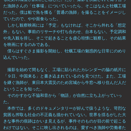
た漁師さんの「仕事場」についていったら、そこはなんと牡蠣工場
だった。僕は船で魚を獲る「普通の漁師」を撮ることをイメージし
ていたので、やや面食らった。
しかし観察映画には「予定」もなければ、そこから外れる「想定
外」もない。事前のリサーチや打ち合わせ、台本もない。予定調和
や先入観を排し、そこで起きることを虚心坦懐に観察し、その結果
を映画にするのみである。
僕らはすぐさま撮影を開始し、牡蠣工場の魅惑的な日常にのめり
込んでいった。
撮影を始めて間もなく、工場に貼られたカレンダーの脇の紙片に
「９日、中国来る」と書き込まれているのを見つけた。また、工場
を継ぐ漁師が、東日本大震災のため宮城から牛窓へ移り住んだ人だ
ということを知った。
そのかすかな不協和音から「物語」が自然に立ち上がっていっ
た。
本作では、多くのドキュメンタリーが好んで扱うような、苛烈な
貧困も搾取も社会の不正義も描かれていない。世界を揺るがした大
きな事件の痕跡はかいま見えるが、事件そのものが目の前で起こる
わけではない。そこに映し出されるのは、愛すべき漁師や労働者た