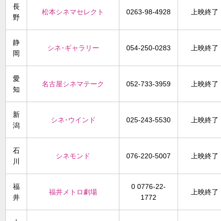
長
松本シネマセレクト
0263-98-4928
上映終了
野
静
シネ･ギャラリー
054-250-0283
上映終了
岡
愛
名古屋シネマテーク
052-733-3959
上映終了
知
新
シネ･ウインド
025-243-5530
上映終了
潟
石
シネモンド
076-220-5007
上映終了
川
福
0 0776-22-
福井メトロ劇場
上映終了
井
1772